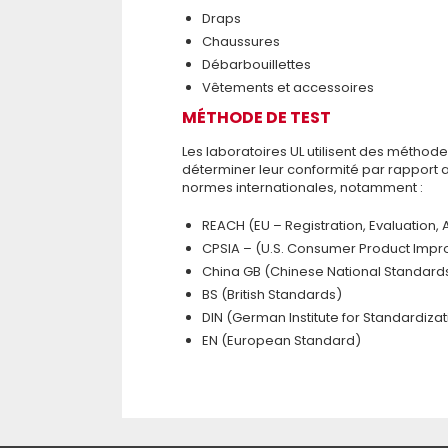
Draps
Chaussures
Débarbouillettes
Vêtements et accessoires
MÉTHODE DE TEST
Les laboratoires UL utilisent des méthod
déterminer leur conformité par rapport 
normes internationales, notamment :
REACH (EU – Registration, Evaluation, 
CPSIA – (U.S. Consumer Product Impr
China GB (Chinese National Standard
BS (British Standards)
DIN (German Institute for Standardizat
EN (European Standard)