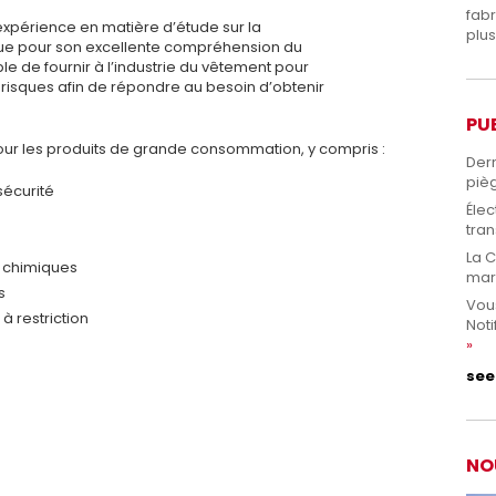
fabr
expérience en matière d’étude sur la
plus
si que pour son excellente compréhension du
 de fournir à l’industrie du vêtement pour
 risques afin de répondre au besoin d’obtenir
PU
our les produits de grande consommation, y compris :
Dern
pièg
sécurité
Élec
tran
La 
 chimiques
mar
s
Vou
à restriction
Noti
see 
NO