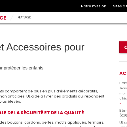
Notre mission
Sites à
NCE
FEATURED
t Accessoires pour
r protéger les enfants.
AC
L’en
Troi
ts comportent de plus en plus d’éléments décoratifs,
mome
on anticipés. UL aide à livrer des produits qui répondent
d’hi
plus élevés.
Béné
E DE LA SÉCURITÉ ET DE LA QUALITÉ
(CIR
es boutons, cordons, perles, motifs appliqués, fermoirs,
UL a