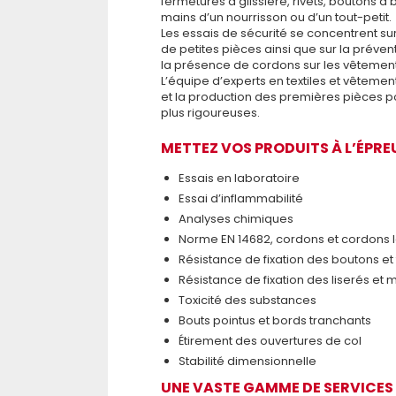
fermetures à glissière, rivets, boutons à
mains d’un nourrisson ou d’un tout-petit.
Les essais de sécurité se concentrent sur
de petites pièces ainsi que sur la prév
la présence de cordons sur les vêtement
L’équipe d’experts en textiles et vêteme
et la production des premières pièces pou
plus rigoureuses.
METTEZ VOS PRODUITS À L’ÉPRE
Essais en laboratoire
Essai d’inflammabilité
Analyses chimiques
Norme EN 14682, cordons et cordons 
Résistance de fixation des boutons et
Résistance de fixation des liserés et 
Toxicité des substances
Bouts pointus et bords tranchants
Étirement des ouvertures de col
Stabilité dimensionnelle
UNE VASTE GAMME DE SERVICES