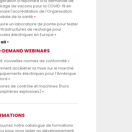
rigération à répondre à la demande de
ckage de vaccins pour la COVID-19 en
nant l'accréditation de l'Organisation
diale de la santé
uvre un laboratoire de pointe pour tester
infrastructures de recharge pour
cules électriques en Europe
all
-DEMAND WEBINARS
it: nouvelles normes de conformité
ment accélérer la mise sur le marché
quipements électriques pour l’Amérique
Nord
oires de contrôle et machines (hors
osphères explosives)
RMATIONS
ouvrez notre catalogue de formations
çu pour vous aider au développement,