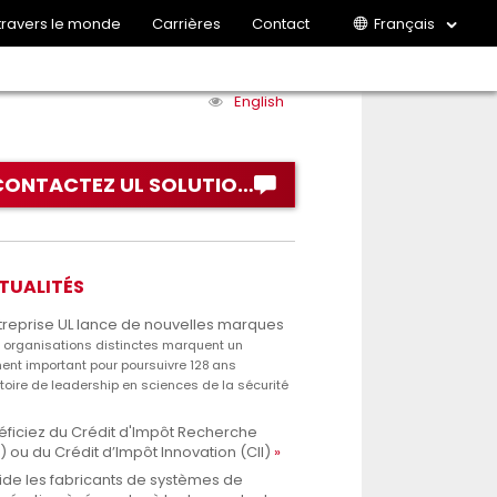
 travers le monde
Carrières
Contact
Français
English
CONTACTEZ UL SOLUTIONS
TUALITÉS
treprise UL lance de nouvelles marques
s organisations distinctes marquent un
nt important pour poursuivre 128 ans
stoire de leadership en sciences de la sécurité
ficiez du Crédit d'Impôt Recherche
) ou du Crédit d’Impôt Innovation (CII)
ide les fabricants de systèmes de