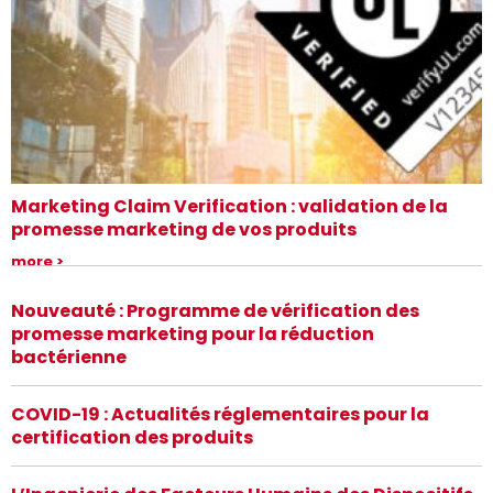
Marketing Claim Verification : validation de la
promesse marketing de vos produits
Les consommateurs exigent plus de transparence de la part des
more
marques qu’ils choisissent. Avec le marquage UL Verified, vous
pouvez démontrer à vos consommateurs que vos produits
Nouveauté : Programme de vérification des
répondent aux promesses revendiquées.
promesse marketing pour la réduction
bactérienne
COVID-19 : Actualités réglementaires pour la
certification des produits