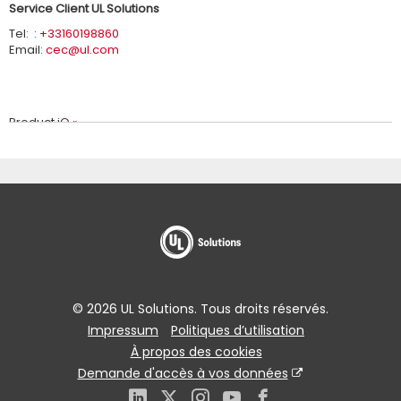
Service Client UL Solutions
Tel: :
+33160198860
Email:
cec@ul.com
Product iQ
Répertoire des sites mondiaux
Marques UL
Lignes Directrices: Présenter la Marque UL dans vos Campagnes
de Marketing et de Communication
© 2026 UL Solutions. Tous droits réservés.
UL Catalogue of Standards
Impressum
Politiques d’utilisation
À propos des cookies
À propos de UL Solutions
Demande d'accès à vos données
Autres localisations