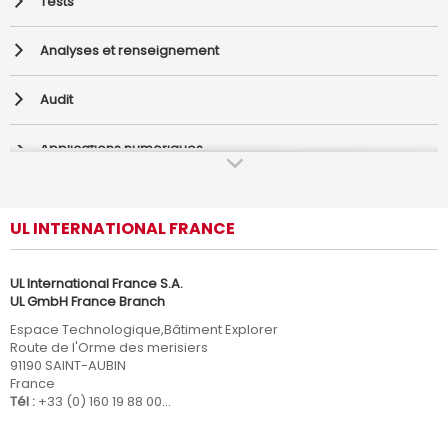
Tests
Analyses et renseignement
Audit
Applications numériques
Apprentissage et développement
UL INTERNATIONAL FRANCE
Conseil
UL International France S.A.
Inspection
UL GmbH France Branch
Espace Technologique,Bâtiment Explorer
Vérification
Route de I'Orme des merisiers
91190 SAINT-AUBIN
France
Tél :
+33 (0) 160 19 88 00
Fax :
+33 (0) 160 19 88 00
Email :
sales.fr@ul.com