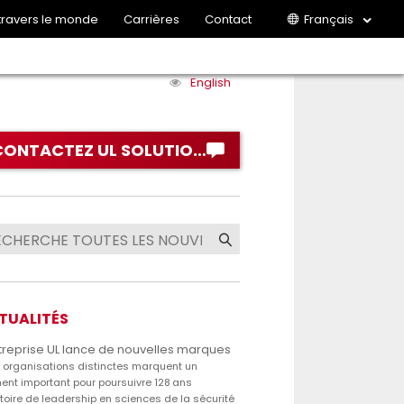
 travers le monde
Carrières
Contact
Français
English
CONTACTEZ UL SOLUTIONS
TUALITÉS
treprise UL lance de nouvelles marques
s organisations distinctes marquent un
nt important pour poursuivre 128 ans
stoire de leadership en sciences de la sécurité