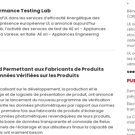
formance Testing Lab
Béné
(CIR
e d’UL dans les services d’efficacité énergétique des
a présence européenne UL a annoncé aujourd’hui
UL a
b, l’activité des services de test de AE srl – Appliances
réf
 à Varèse, en Italie. AE srl – Appliances Engineering
sto
obte
mon
UL o
les 
véhi
d Permettant aux Fabricants de Produits
see 
nées Vérifiées sur les Produits
PU
ocalisant sur le développement, la production et le
Dern
age et de logiciels de présentation de produit, ont annoncé
pièg
 sur le lancement du nouveau programme de vérification
Élec
vérifie les données photométriques par rapport aux normes
tran
a première fois aux fabricants de produits d’éclairage
s données photométriques revendiquées de leurs produits,
La 
 la base de données transparente et conviviale de Relux.
mar
ls de l’éclairage et aux utilisateurs finaux la capacité de
Vou
ls ont vraiment besoin.