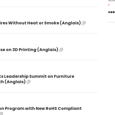
Noti
see 
ires Without Heat or Smoke (Anglais)
se on 3D Printing (Anglais)
ts Leadership Summit on Furniture
h (Anglais)
tion Program with New RoHS Compliant