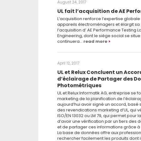
August 24, 2017
UL fait l’acquisition de AE Per
L’acquisition renforce l’expertise global
appareils électroménagers et élargit s
l’acquisition d’ AE Performance Testing La
Engineering, dont le siège social se situe
continuera…
read more
April 12, 2017
UL et Relux Concluent un Accor
d’éclairage de Partager des Don
Photométriques
UL et Relux Informatik AG, entreprise se f
marketing de la planification de l’éclair
aujourd’hui avoir signé un accord, basé
des revendications marketing d’UL, qui 
ISO/EN 13032 ou LM 79, qui permet pour l
d’avoir une vérification par un tiers de
et de partager ces informations grâce à
La base de données offre aux professionne
rechercher facilement les produits dont i