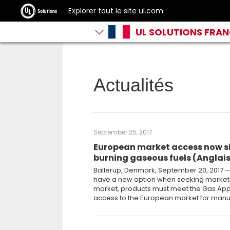
Explorer tout le site ul.com
UL SOLUTIONS FRA
Actualités
September 25, 2017
European market access now si
burning gaseous fuels (Anglai
Ballerup, Denmark, September 20, 2017 —
have a new option when seeking market a
market, products must meet the Gas App
access to the European market for manuf