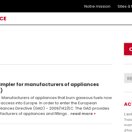
Notre mission
Sites à
NCE
mpler for manufacturers of appliances
s)
 Manufacturers of appliances that burn gaseous fuels now
ccess into Europe. In order to enter the European
AC
liances Directive (GAD) – 2009/142/EC. The GAD provides
acturers of appliances and fittings…
read more
L’en
Troi
mome
d’hi