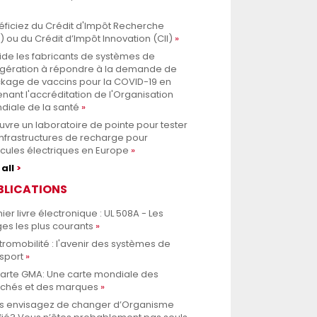
ficiez du Crédit d'Impôt Recherche
) ou du Crédit d’Impôt Innovation (CII)
ide les fabricants de systèmes de
rigération à répondre à la demande de
ckage de vaccins pour la COVID-19 en
nant l'accréditation de l'Organisation
diale de la santé
uvre un laboratoire de pointe pour tester
infrastructures de recharge pour
cules électriques en Europe
all
BLICATIONS
ier livre électronique : UL 508A - Les
es les plus courants
tromobilité : l'avenir des systèmes de
sport
Carte GMA: Une carte mondiale des
chés et des marques
s envisagez de changer d’Organisme