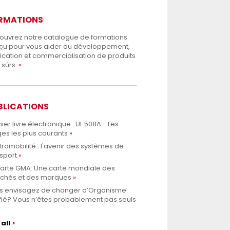
RMATIONS
ouvrez notre catalogue de formations
çu pour vous aider au développement,
ication et commercialisation de produits
 sûrs.
BLICATIONS
ier livre électronique : UL 508A - Les
es les plus courants
tromobilité : l'avenir des systèmes de
sport
Carte GMA: Une carte mondiale des
chés et des marques
s envisagez de changer d’Organisme
fié? Vous n’êtes probablement pas seuls
all