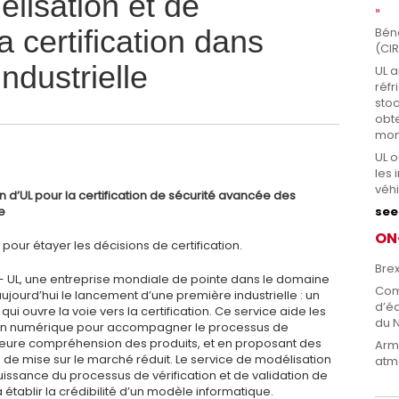
lisation et de
a certification dans
Béné
(CIR
industrielle
UL a
réf
sto
obte
mon
UL o
les 
véhi
n d’UL pour la certification de sécurité avancée des
see 
e
ON
 pour étayer les décisions de certification.
Brex
 UL, une entreprise mondiale de pointe dans le domaine
Com
ujourd’hui le lancement d’une première industrielle : un
d’é
ui ouvre la voie vers la certification. Ce service aide les
du 
sation numérique pour accompagner le processus de
illeure compréhension des produits, et en proposant des
Arm
de mise sur le marché réduit. Le service de modélisation
atm
uissance du processus de vérification et de validation de
établir la crédibilité d’un modèle informatique.