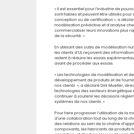
« Il est essentiel pour l’industrie de pouv
sont fiables et peuvent être utilisés pour
conception ou de certification », a déc
modélisation prédictive et d’analyse chez
commercialiser leurs innovations plus r
de la sécurité. »
En utilisant des outils de modélisation 
les clients d’UL reçoivent des informatio
aident à réduire les essais expérimentaux
avant de procéder aux essais.
« Les technologies de modélisation et de
développement de produits et de fournir
nos clients. », a déclaré Dirk Mueller, dir
technologies des secteurs énergétique et 
continuer à soutenir les décisions régle
systèmes de nos clients. »
Pour faire progresser l’utilisation de la m
d’une collaboration tout au long de la c
des relations au sein de la chaîne d’ap
composants, les fabricants de produits fi