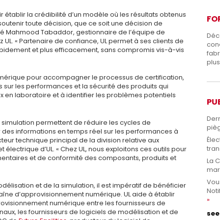
oir établir la crédibilité d’un modèle où les résultats obtenus
FO
 soutenir toute décision, que ce soit une décision de
laré Mahmood Tabaddor, gestionnaire de l’équipe de
Déc
 UL. « Partenaire de confiance, UL permet à ses clients de
con
apidement et plus efficacement, sans compromis vis-à-vis
fabr
plus
numérique pour accompagner le processus de certification,
ns sur les performances et la sécurité des produits qui
 en laboratoire et à identifier les problèmes potentiels
PU
Dern
 simulation permettent de réduire les cycles de
pièg
 des informations en temps réel sur les performances à
Élec
ecteur technique principal de la division relative aux
tran
électrique d’UL. « Chez UL, nous exploitons ces outils pour
mentaires et de conformité des composants, produits et
La 
mar
Vou
odélisation et de la simulation, il est impératif de bénéficier
Noti
haîne d’approvisionnement numérique. UL aide à établir
provisionnement numérique entre les fournisseurs de
naux, les fournisseurs de logiciels de modélisation et de
see 