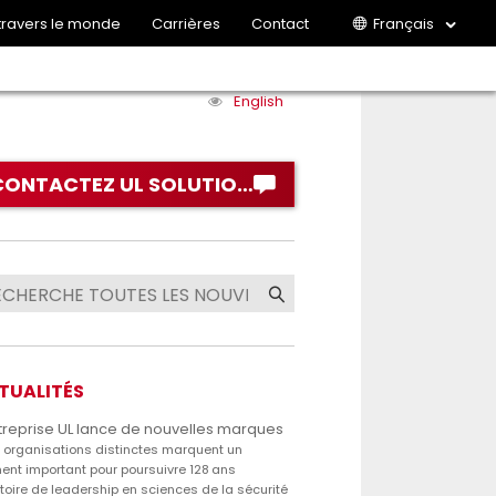
 travers le monde
Carrières
Contact
Français
English
CONTACTEZ UL SOLUTIONS
TUALITÉS
treprise UL lance de nouvelles marques
s organisations distinctes marquent un
nt important pour poursuivre 128 ans
stoire de leadership en sciences de la sécurité