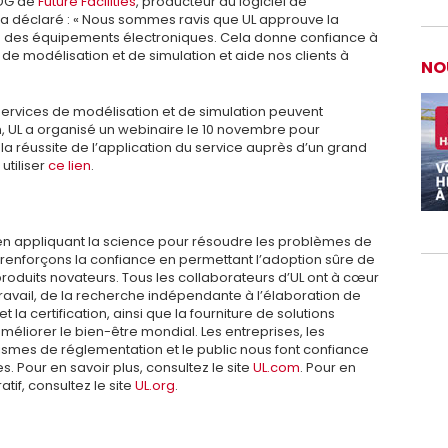
PDG de
Future Facilities
, producteur du logiciel de
, a déclaré : « Nous sommes ravis que UL approuve la
ion des équipements électroniques. Cela donne confiance à
es de modélisation et de simulation et aide nos clients à
NO
 services de modélisation et de simulation peuvent
ion, UL a organisé un webinaire le 10 novembre pour
a réussite de l’application du service auprès d’un grand
utiliser
ce lien
.
en appliquant la science pour résoudre les problèmes de
s renforçons la confiance en permettant l’adoption sûre de
oduits novateurs. Tous les collaborateurs d’UL ont à cœur
travail, de la recherche indépendante à l’élaboration de
 la certification, ainsi que la fourniture de solutions
méliorer le bien-être mondial. Les entreprises, les
ismes de réglementation et le public nous font confiance
. Pour en savoir plus, consultez le site
UL.com
. Pour en
atif, consultez le site
UL.org
.