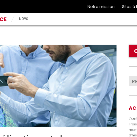
Notre mission
Sites à
NCE
NEWS
AC
L’en
Troi
mome
d’hi