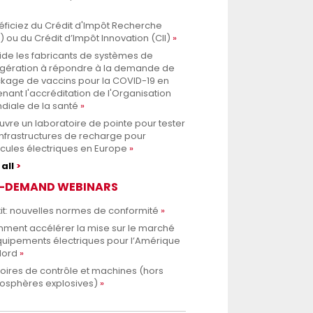
ficiez du Crédit d'Impôt Recherche
) ou du Crédit d’Impôt Innovation (CII)
ide les fabricants de systèmes de
rigération à répondre à la demande de
ckage de vaccins pour la COVID-19 en
nant l'accréditation de l'Organisation
diale de la santé
uvre un laboratoire de pointe pour tester
infrastructures de recharge pour
cules électriques en Europe
all
-DEMAND WEBINARS
it: nouvelles normes de conformité
ment accélérer la mise sur le marché
quipements électriques pour l’Amérique
Nord
oires de contrôle et machines (hors
osphères explosives)